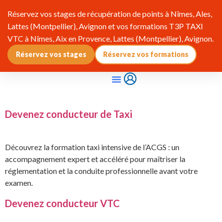
Réservez vos stages de récupération de points à Nîmes, Ales,
Lattes (Montpellier), Avignon et vos formations T3P TAXI
VTC à Nîmes, Aix en Provence, Lattes (Montpellier), Avignon.
Réservez vos stages
Réservez vos formations
Qui Sommes-Nous ?
Pourquoi Adhérer ?
Infos & Réglementation
Devenez conducteur de Taxi
Découvrez la formation taxi intensive de l’ACGS : un
accompagnement expert et accéléré pour maîtriser la
réglementation et la conduite professionnelle avant votre
examen.
Devenez conducteur VTC