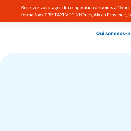
Réservez vos stages de récupération de points à Nîmes, 
formations T3P TAXI VTC à Nîmes, Aix en Provence, Lat
Qui sommes-n