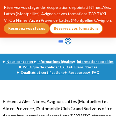
Réservez vos stages de récupération de points à Nîmes, Ales,
Lattes (Montpellier), Avignon et vos formations T3P TAXI
VTC à Nîmes, Aix en Provence, Lattes (Montpellier), Avignon.
Réservez vos stages
Réservez vos formations
Qui Sommes-Nous ?
Pourquoi Adhérer ?
Infos & Réglementation
Nous contacter
Informations légales
Informations cookies
Politique de confidentialité
Plans d'accès
Qualités et certifications
Ressources
FAQ
Présent à Ales, Nîmes, Avignon, Lattes (Montpellier) et
Aix en Provence, l’Automobile Club Grand Sud vous offre
de nombreux services : formations TAXI VTC, stages de