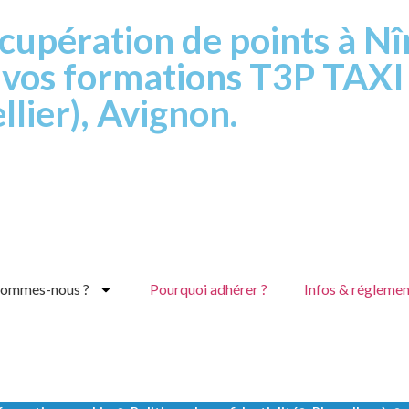
cupération de points à Nî
t vos formations T3P TAXI
lier), Avignon.
sommes-nous ?
Pourquoi adhérer ?
Infos & réglemen