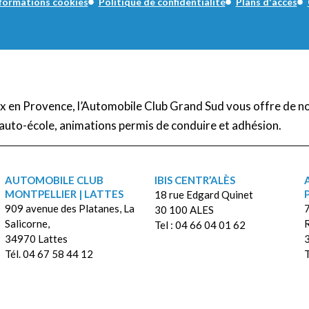
formations cookies
Politique de confidentialité
Plans d'accès
Aix en Provence, l’Automobile Club Grand Sud vous offre de n
auto-école, animations permis de conduire et adhésion.
AUTOMOBILE CLUB
IBIS CENTR’ALÈS
MONTPELLIER | LATTES
18 rue Edgard Quinet
909 avenue des Platanes, La
7
30 100 ALES
Salicorne,
Tel : 04 66 04 01 62
34970 Lattes
Tél. 04 67 58 44 12
T