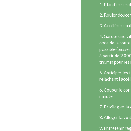
1. Planifier ses
2. Rouler douce
3. Accélérer en 
4. Garder une vi
code de la route
possible (passer
à partir de 2 00
trs/min pour les
5. Anticiper les
relâchant l’accé
6. Couper le con
minute
7. Privilégier la
8. Alléger la voi
9. Entretenir ré