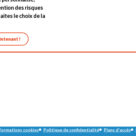
ention des risques
aites le choix de la
ntenant !
formations cookies
Politique de confidentialité
Plans d'accès