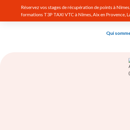
Réservez vos stages de récupération de points à Nîmes, 
formations T3P TAXI VTC à Nîmes, Aix en Provence, Lat
Qui somme