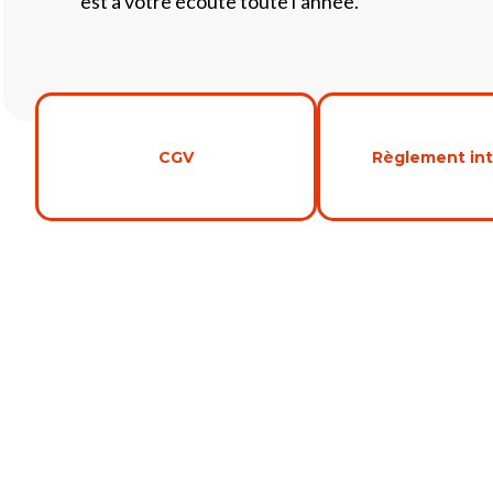
est à votre écoute toute l’année.
CGV
Règlement int