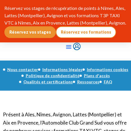
Réservez vos stages de récupération de points à Nîmes, Ales,
Lattes (Montpellier), Avignon et vos formations T3P TAXI
VTC à Nîmes, Aix en Provence, Lattes (Montpellier), Avignon.
Réservez vos stages
Réservez vos formations
Qui Sommes-Nous ?
Pourquoi Adhérer ?
Infos & Réglementation
Nous contacter
Informations légales
Informations cookies
Politique de confidentialité
Plans d'accès
Qualités et certifications
Ressources
FAQ
Présent à Ales, Nîmes, Avignon, Lattes (Montpellier) et
Aix en Provence, l’Automobile Club Grand Sud vous offre
de nombreux services : formations TAXI VTC, stages de