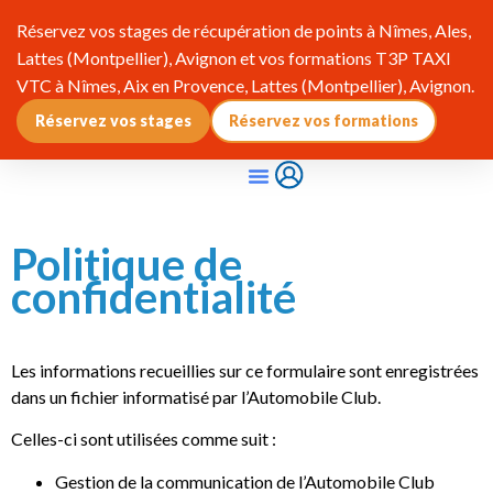
Réservez vos stages de récupération de points à Nîmes, Ales,
Lattes (Montpellier), Avignon et vos formations T3P TAXI
VTC à Nîmes, Aix en Provence, Lattes (Montpellier), Avignon.
Réservez vos stages
Réservez vos formations
Qui Sommes-Nous ?
Pourquoi Adhérer ?
Infos & Réglementation
Politique de
confidentialité
Les informations recueillies sur ce formulaire sont enregistrées
dans un fichier informatisé par l’Automobile Club.
Celles-ci sont utilisées comme suit :
Gestion de la communication de l’Automobile Club