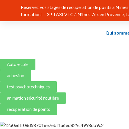
Réservez vos stages de récupération de points à Nîmes, 
formations T3P TAXI VTC à Nîmes, Aix en Provence, Lat
Qui somme
Auto-école
adhésion
test psychotechniques
animation sécurité routière
récupération de points