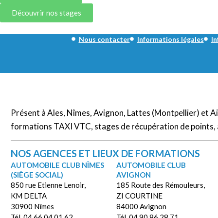
Découvrir nos stages
Nous contacter
Informations légales
In
Présent à Ales, Nîmes, Avignon, Lattes (Montpellier) et 
formations TAXI VTC, stages de récupération de points, 
NOS AGENCES ET LIEUX DE FORMATIONS
AUTOMOBILE CLUB NÎMES
AUTOMOBILE CLUB
(SIÈGE SOCIAL)
AVIGNON
850 rue Etienne Lenoir,
185 Route des Rémouleurs,
KM DELTA
ZI COURTINE
30900 Nîmes
84000 Avignon
Tél. 04 66 04 01 62
Tél. 04 90 86 28 71