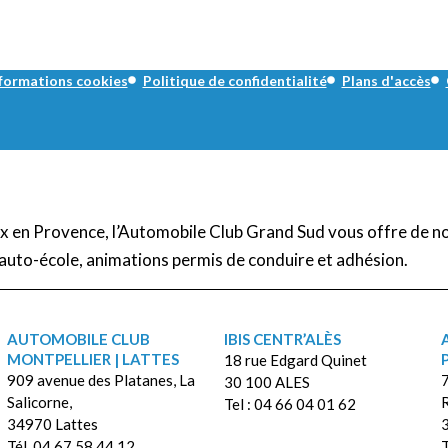
formations cookies
Politique de confidentialité
Plans d'accès
Aix en Provence, l’Automobile Club Grand Sud vous offre de n
auto-école, animations permis de conduire et adhésion.
AUTOMOBILE CLUB
IBIS CENTR’ALÈS
MONTPELLIER | LATTES
18 rue Edgard Quinet
909 avenue des Platanes, La
7
30 100 ALES
Salicorne,
Tel : 04 66 04 01 62
34970 Lattes
Tél. 04 67 58 44 12
T