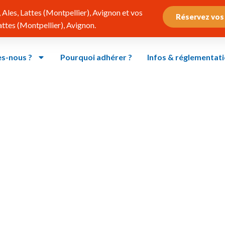
Ales, Lattes (Montpellier), Avignon et vos
Réservez vos
tes (Montpellier), Avignon.
s-nous ?
Pourquoi adhérer ?
Infos & réglementat