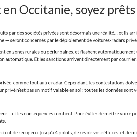
t en Occitanie, soyez prêts 
uits par des sociétés privées sont désormais une réalité… et ils arr
ne — seront concernés par le déploiement de voitures-radars privées
uvent en zones rurales ou périurbaines, et flashent automatiquement
façon automatique. Et les sanctions arrivent directement par courrier
privée, comme tout autre radar. Cependant, les contestations doivent
ur privé n’est pas un motif valable en soi : toutes les données sont v
r cœur… et les conséquences tombent. Pour éviter de mettre votre p
ts.
ent de récupérer jusqu’à 4 points, de revoir vos réflexes, et de mi