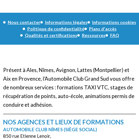
Nous contacter
Informations légales
Informations cookies
Politique de confidentialité
Plans d'accès
Qualités et certifications
Ressources
FAQ
Présent à Ales, Nîmes, Avignon, Lattes (Montpellier) et
Aix en Provence, l’Automobile Club Grand Sud vous offre
de nombreux services : formations TAXI VTC, stages de
récupération de points, auto-école, animations permis de
conduire et adhésion.
NOS AGENCES ET LIEUX DE FORMATIONS
AUTOMOBILE CLUB NÎMES (SIÈGE SOCIAL)
850 rue Etienne Lenoir,