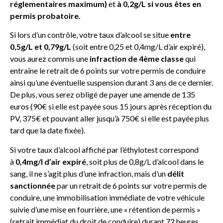
réglementaires maximum)
et
à 0,2g/L si vous êtes en
permis probatoire.
Si lors d’un contrôle, votre taux d’alcool se situe
entre
0,5g/L et 0,79g/L
(soit entre 0,25 et 0,4mg/L d’air expiré),
vous aurez commis une
infraction de 4ème classe
qui
entraîne le retrait de 6 points sur votre permis de conduire
ainsi qu’une éventuelle suspension durant 3 ans de ce dernier.
De plus, vous serez obligé de payer une amende de 135
euros (90€ si elle est payée sous 15 jours après réception du
PV, 375€ et pouvant aller jusqu’à 750€ si elle est payée plus
tard que la date fixée).
Si votre taux d’alcool affiché par l’éthylotest correspond
à
0,4mg/l d’air expiré
, soit plus de 0,8g/L d’alcool dans le
sang, il ne s’agit plus d’une infraction, mais d’un
délit
sanctionnée
par un retrait de 6 points sur votre permis de
conduire, une immobilisation immédiate de votre véhicule
suivie d’une mise en fourrière, une « rétention de permis »
(retrait immédiat du droit de conduire) durant 72 heures,