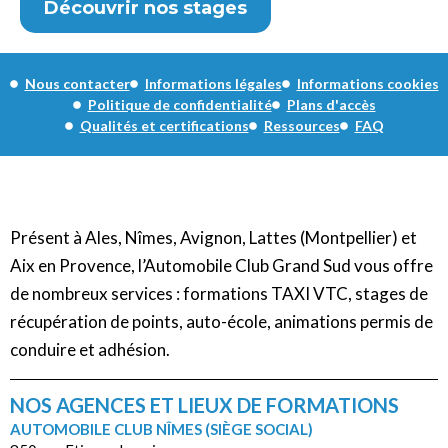
Découvrir nos stages
Nous contacter
Informations légales
Informations cookies
Politique de confidentialité
Plans d'accès
Qualités et certifications
Ressources
FAQ
Présent à Ales, Nîmes, Avignon, Lattes (Montpellier) et
Aix en Provence, l’Automobile Club Grand Sud vous offre
de nombreux services : formations TAXI VTC, stages de
récupération de points, auto-école, animations permis de
conduire et adhésion.
NOS AGENCES ET LIEUX DE FORMATIONS
AUTOMOBILE CLUB NÎMES (SIÈGE SOCIAL)