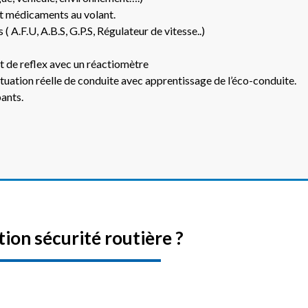
 et médicaments au volant.
 A.F.U, A.B.S, G.P.S, Régulateur de vitesse..)
st de reflex avec un réactiomètre
ituation réelle de conduite avec apprentissage de l’éco-conduite.
pants.
ion sécurité routière ?