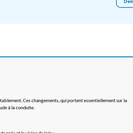
Dem
ctablement. Ces changements, qui portent essentiellement sur la
tude à la conduite.
 près et la vision de loin ;