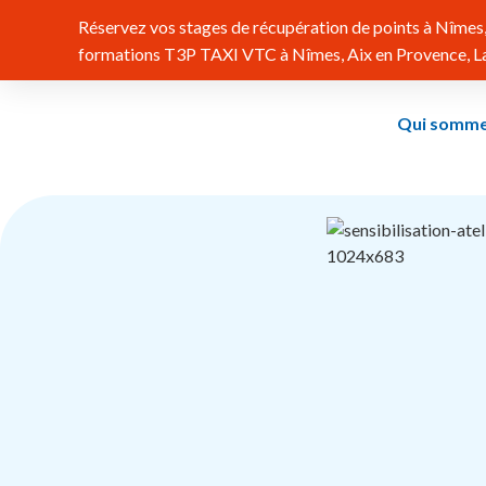
Réservez vos stages de récupération de points à Nîmes, 
formations T3P TAXI VTC à Nîmes, Aix en Provence, Lat
Qui somme