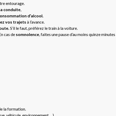
otre entourage.
a conduite
,
onsommation d’alcool.
fiez vos trajets
à l’avance.
route.
S’il le faut, préférez le train à la voiture.
 En cas de
somnolence
, faites une pause d’au moins quinze minutes
e la formation.
igue, véhicule, environnement….)