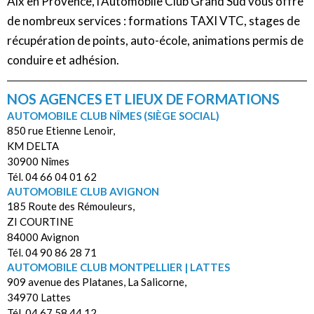
Aix en Provence, l’Automobile Club Grand Sud vous offre
de nombreux services : formations TAXI VTC, stages de
récupération de points, auto-école, animations permis de
conduire et adhésion.
NOS AGENCES ET LIEUX DE FORMATIONS
AUTOMOBILE CLUB NÎMES (SIÈGE SOCIAL)
850 rue Etienne Lenoir,
KM DELTA
30900 Nîmes
Tél. 04 66 04 01 62
AUTOMOBILE CLUB AVIGNON
185 Route des Rémouleurs,
ZI COURTINE
84000 Avignon
Tél. 04 90 86 28 71
AUTOMOBILE CLUB MONTPELLIER | LATTES
909 avenue des Platanes, La Salicorne,
34970 Lattes
Tél. 04 67 58 44 12