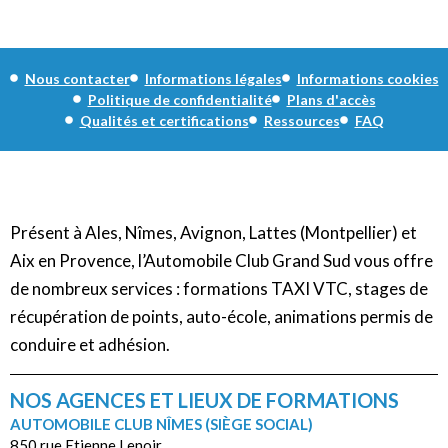
Nous contacter
Informations légales
Informations cookies
Politique de confidentialité
Plans d'accès
Qualités et certifications
Ressources
FAQ
Présent à Ales, Nîmes, Avignon, Lattes (Montpellier) et
Aix en Provence, l’Automobile Club Grand Sud vous offre
de nombreux services : formations TAXI VTC, stages de
récupération de points, auto-école, animations permis de
conduire et adhésion.
NOS AGENCES ET LIEUX DE FORMATIONS
AUTOMOBILE CLUB NÎMES (SIÈGE SOCIAL)
850 rue Etienne Lenoir,