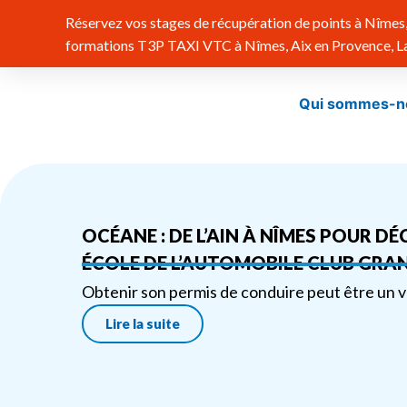
Réservez vos stages de récupération de points à Nîmes, 
formations T3P TAXI VTC à Nîmes, Aix en Provence, Lat
Qui sommes-n
OCÉANE : DE L’AIN À NÎMES POUR D
ÉCOLE DE L’AUTOMOBILE CLUB GRAN
Obtenir son permis de conduire peut être un vé
Lire la suite