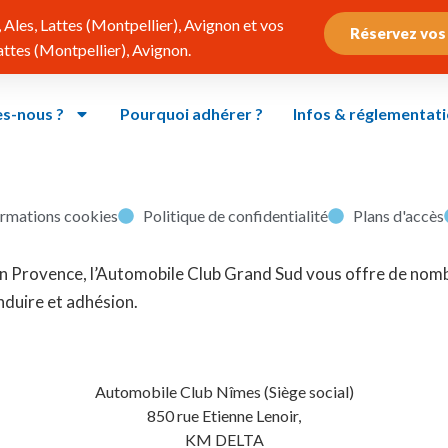
Ales, Lattes (Montpellier), Avignon et vos
Réservez vos
tes (Montpellier), Avignon.
s-nous ?
Pourquoi adhérer ?
Infos & réglementat
ormations cookies
Politique de confidentialité
Plans d'accès
x en Provence, l’Automobile Club Grand Sud vous offre de no
nduire et adhésion.
Automobile Club Nîmes (Siège social)
850 rue Etienne Lenoir,
KM DELTA