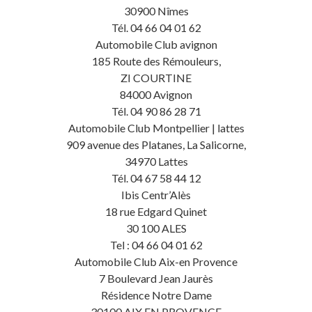
30900 Nîmes
Tél. 04 66 04 01 62
Automobile Club avignon
185 Route des Rémouleurs,
ZI COURTINE
84000 Avignon
Tél. 04 90 86 28 71
Automobile Club Montpellier | lattes
909 avenue des Platanes, La Salicorne,
34970 Lattes
Tél. 04 67 58 44 12
Ibis Centr’Alès
18 rue Edgard Quinet
30 100 ALES
Tel : 04 66 04 01 62
Automobile Club Aix-en Provence
7 Boulevard Jean Jaurès
Résidence Notre Dame
30100 AIX EN PROVENCE