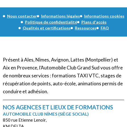
Nous contacter
Informations légales
Informations cookies
Politique de confidentialité
Plans d'accès
Qualités et certifications
Ressources
FAQ
Présent à Ales, Nîmes, Avignon, Lattes (Montpellier) et
Aix en Provence, l’Automobile Club Grand Sud vous offre
de nombreux services : formations TAXI VTC, stages de
récupération de points, auto-école, animations permis de
conduire et adhésion.
NOS AGENCES ET LIEUX DE FORMATIONS
AUTOMOBILE CLUB NÎMES (SIÈGE SOCIAL)
850 rue Etienne Lenoir,
KM DELTA