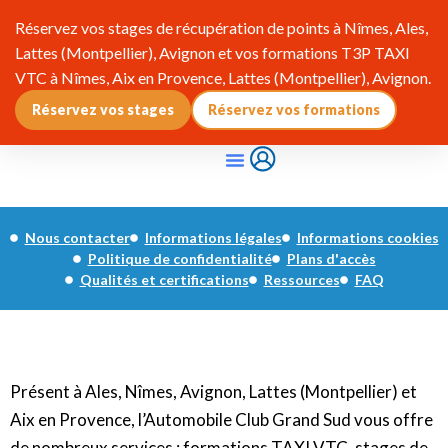
Réservez vos stages de récupération de points à Nîmes, Ales,
Lattes (Montpellier), Avignon et vos formations T3P TAXI
VTC à Nîmes, Aix en Provence, Lattes (Montpellier), Avignon.
Réservez vos stages
Réservez vos formations
Qui Sommes-Nous ?
Pourquoi Adhérer ?
Infos & Réglementation
Nous contacter
Informations légales
Informations cookies
Politique de confidentialité
Plans d'accès
Qualités et certifications
Ressources
FAQ
Présent à Ales, Nîmes, Avignon, Lattes (Montpellier) et
Aix en Provence, l’Automobile Club Grand Sud vous offre
de nombreux services : formations TAXI VTC, stages de