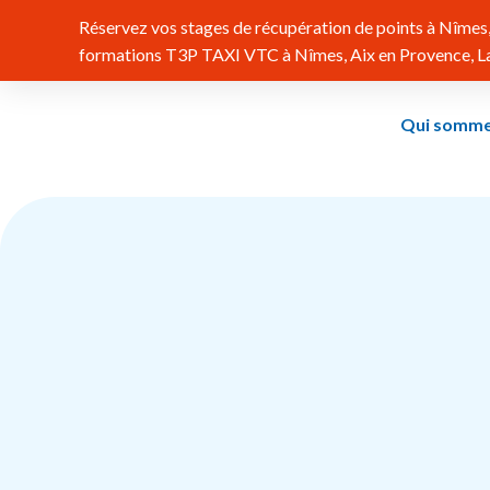
Réservez vos stages de récupération de points à Nîmes, 
formations T3P TAXI VTC à Nîmes, Aix en Provence, Lat
Qui somme