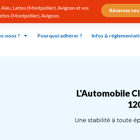
Ales, Lattes (Montpellier), Avignon et vos
Réservez vos
tes (Montpellier), Avignon.
s-nous ?
Pourquoi adhérer ?
Infos & réglementat
L'Automobile Cl
120
Une stabilité à toute 