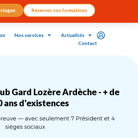
 stages
Réservez vos formations
ion
Nos services
Actualités
Contact
ub Gard Lozère Ardèche - + de
 ans d'existences
épreuve — avec seulement 7 Président et 4
sièges sociaux