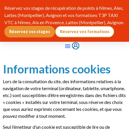
Réservez vos stages de récupération de points à Nîmes, Ales,
Lattes (Montpellier), Avignon et vos formations T3P TAXI
VTC à Nîmes, Aix en Provence, Lattes (Montpellier), Avignon.
Réservez vos stages
Réservez vos formations
Qui Sommes-Nous ?
Pourquoi Adhérer ?
Infos & Réglementation
Informations cookies
Lors de la consultation du site, des informations relatives à la
navigation de votre terminal (ordinateur, tablette, smartphone,
etc.) sont susceptibles d’être enregistrées dans des fichiers dits
« cookies » installés sur votre terminal, sous réserve des choix
que vous auriez exprimés concernant les cookies, et que vous
pouvez modifier à tout moment.
Seul l’émetteur d’un cookie est susceptible de lire ou de