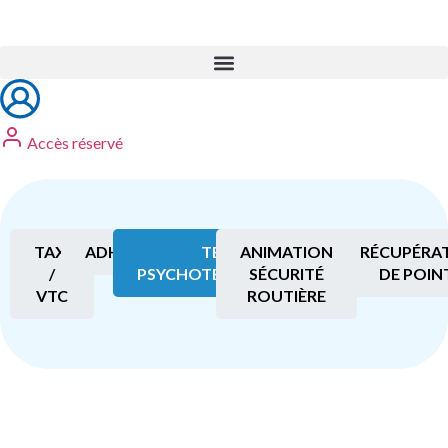
Accès réservé
TAXI
ADHÉSION
TEST
ANIMATION
RÉCUPÉRA
/
PSYCHOTECHNIQUES
SÉCURITÉ
DE POIN
VTC
ROUTIÈRE