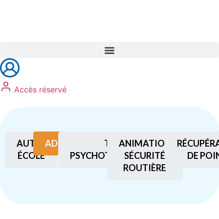
Réservez vos formations
Accès réservé
AUTO-
ADHÉSION
TEST
ANIMATION
RÉCUPÉR
ÉCOLE
PSYCHOTECHNIQUES
SÉCURITÉ
DE POI
ROUTIÈRE