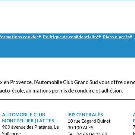
formations cookies
Politique de confidentialité
Plans d'accès
Aix en Provence, l’Automobile Club Grand Sud vous offre de n
auto-école, animations permis de conduire et adhésion.
AUTOMOBILE CLUB
IBIS CENTR’ALÈS
MONTPELLIER | LATTES
18 rue Edgard Quinet
909 avenue des Platanes, La
7
30 100 ALES
Salicorne,
Tel : 04 66 04 01 62