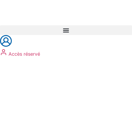
Réservez vos formations
Accès réservé
Auto-école
adhésion
test psychotechniques
animation sécurité routière
récupération de points