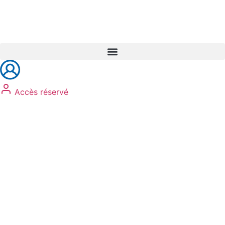
Réservez vos formations
Accès réservé
Auto-école
adhésion
test psychotechniques
animation sécurité routière
récupération de points