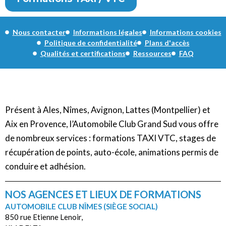
Nous contacter
Informations légales
Informations cookies
Politique de confidentialité
Plans d'accès
Qualités et certifications
Ressources
FAQ
Présent à Ales, Nîmes, Avignon, Lattes (Montpellier) et
Aix en Provence, l’Automobile Club Grand Sud vous offre
de nombreux services : formations TAXI VTC, stages de
récupération de points, auto-école, animations permis de
conduire et adhésion.
NOS AGENCES ET LIEUX DE FORMATIONS
AUTOMOBILE CLUB NÎMES (SIÈGE SOCIAL)
850 rue Etienne Lenoir,