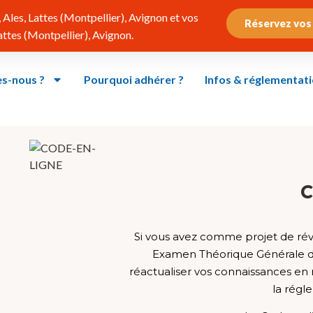
Ales, Lattes (Montpellier), Avignon et vos
Réservez vos
tes (Montpellier), Avignon.
s-nous ?
Pourquoi adhérer ?
Infos & réglementat
C
Si vous avez comme projet de rév
Examen Théorique Générale du
réactualiser vos connaissances en
la régl