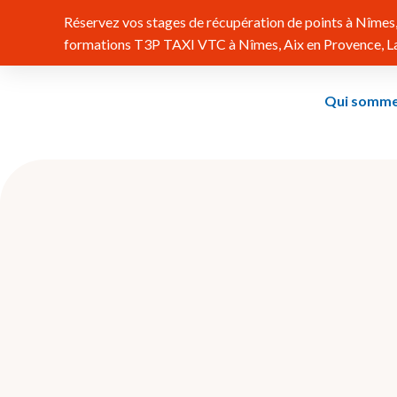
Réservez vos stages de récupération de points à Nîmes, 
formations T3P TAXI VTC à Nîmes, Aix en Provence, Lat
Qui somme