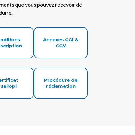
cuments que vous pouvez recevoir de
duire.
nditions
Annexes CGI &
nscription
CGV
ertificat
Procédure de
ualiopi
réclamation