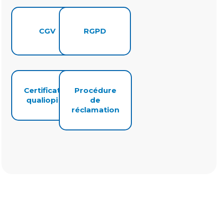
CGV
RGPD
Certificat
Procédure
qualiopi
de
réclamation