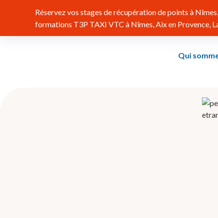
Réservez vos stages de récupération de points à Nîmes, 
formations T3P TAXI VTC à Nîmes, Aix en Provence, Lat
Qui somme