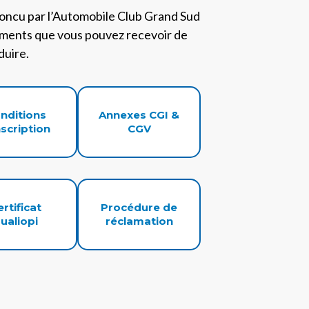
concu par l’Automobile Club Grand Sud
cuments que vous pouvez recevoir de
duire.
nditions
Annexes CGI &
nscription
CGV
ertificat
Procédure de
ualiopi
réclamation