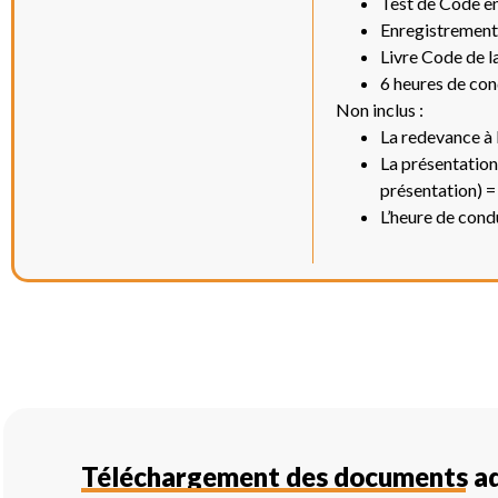
Test de Code en 
Enregistrement 
Livre Code de l
6 heures de con
Non inclus :
La redevance à 
La présentation
présentation) 
L’heure de cond
Téléchargement des documents ad