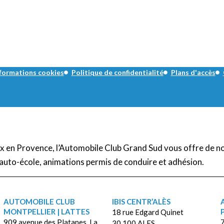
formations cookies
Politique de confidentialité
Plans d'accès
Aix en Provence, l’Automobile Club Grand Sud vous offre de n
auto-école, animations permis de conduire et adhésion.
AUTOMOBILE CLUB
IBIS CENTR’ALÈS
MONTPELLIER | LATTES
18 rue Edgard Quinet
909 avenue des Platanes, La
7
30 100 ALES