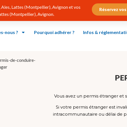
Ales, Lattes (Montpellier), Avignon et vos
Réservez vos
tes (Montpellier), Avignon.
s-nous ?
Pourquoi adhérer ?
Infos & réglementat
PE
Vous avez un permis étranger et 
Si votre permis étranger est inva
intracommunautaire ou délai de p