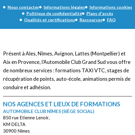
Nous contacter
Informations légales
Informations cookies
Politique de confidentialité
Plans d'accès
Qualités et certifications
Ressources
FAQ
Présent à Ales, Nîmes, Avignon, Lattes (Montpellier) et
Aix en Provence, l’Automobile Club Grand Sud vous offre
de nombreux services : formations TAXI VTC, stages de
récupération de points, auto-école, animations permis de
conduire et adhésion.
NOS AGENCES ET LIEUX DE FORMATIONS
AUTOMOBILE CLUB NÎMES (SIÈGE SOCIAL)
850 rue Etienne Lenoir,
KM DELTA
30900 Nîmes