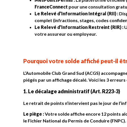
FranceConnect
pour une consultation gratu
Le Relevé d’Information Intégral (RII) :
Disp
complet (infractions, stages, codes confident
Le Relevé d’Information Restreint (RIR) :
U
votre assureur ou employeur.
Pourquoi votre solde affiché peut-il êt
L’Automobile Club Grand Sud (ACGS) accompagne 
piégés par un affichage décalé. Voici les 3 erreurs
1. Le décalage administratif (Art. R223‑3)
Le retrait de points n’intervient pas le jour de l’in
Le piège :
Votre solde affiche encore 12 points alo
le Fichier National du Permis de Conduire (FNPC).