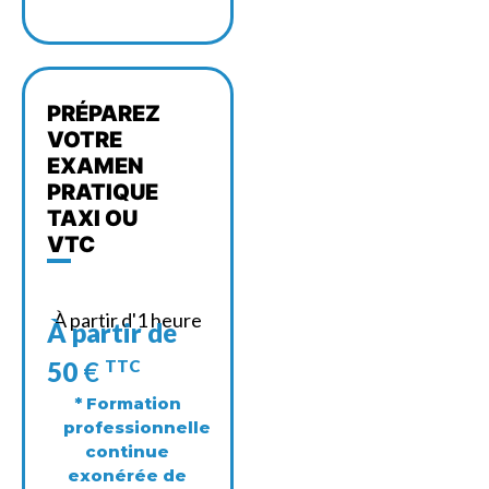
PRÉPAREZ
VOTRE
EXAMEN
PRATIQUE
TAXI OU
VTC
À partir d'1 heure
À partir de
50
€
TTC
* Formation
professionnelle
continue
exonérée de