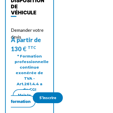
DISPOSITION
DE
VÉHICULE
Demander votre
devis
À partir de
130
€
TTC
* Formation
professionnelle
continue
exonérée de
TVA -
Art.261.4.4 a
du CGI
Voir la
S'inscrire
formation