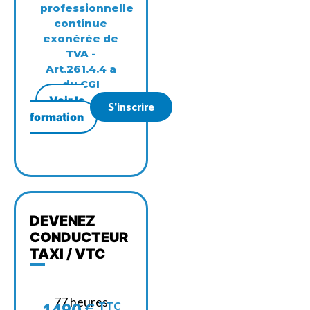
professionnelle
continue
exonérée de
TVA -
Art.261.4.4 a
du CGI
Voir la
S'inscrire
formation
DEVENEZ
CONDUCTEUR
TAXI / VTC
77 heures
1490
€
TTC