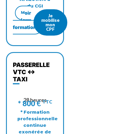
du CGI
Voir
Je
la
mobilise
mon
formation
CPF
PASSERELLE
VTC <->
TAXI
28 heures
* 800
€
TTC
* Formation
professionnelle
continue
exonérée de