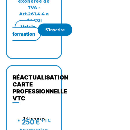
exonérée de
TVA -
Art.261.4.4 a
du CGI
Voir la
S'inscrire
formation
RÉACTUALISATION
CARTE
PROFESSIONNELLE
VTC
14 heures
* 250
€
TTC