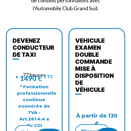
de conseils personnalisés avec
l’Automobile Club Grand Sud.
DEVENEZ
VEHICULE
CONDUCTEUR
EXAMEN
DE TAXI
DOUBLE
COMMANDE
MISE À
77 heures
DISPOSITION
* 1490
€
TTC
DE
* Formation
VÉHICULE
professionnelle
continue
exonérée de
TVA -
À partir de 130
Art.261.4.4 a
€
du CGI