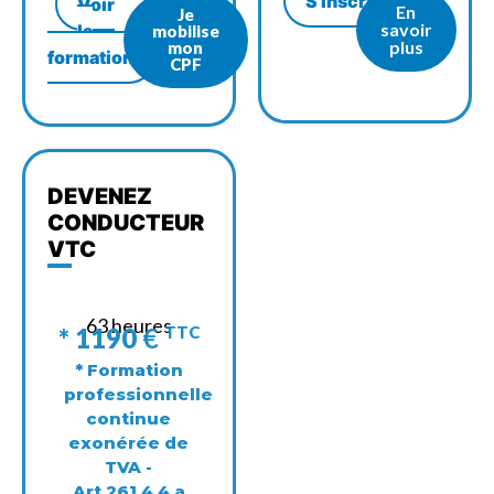
S'inscrire
Voir
En
Je
savoir
la
mobilise
plus
mon
formation
CPF
DEVENEZ
CONDUCTEUR
VTC
63 heures
* 1190
€
TTC
* Formation
professionnelle
continue
exonérée de
TVA -
Art.261.4.4 a