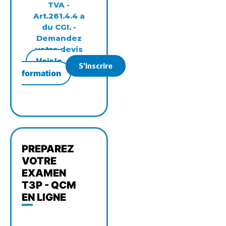
TVA -
Art.261.4.4 a
du CGI. -
Demandez
votre devis
Voir la
S'inscrire
formation
PREPAREZ
VOTRE
EXAMEN
T3P - QCM
EN LIGNE