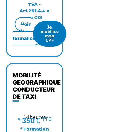
TVA -
Art.261.4.4 a
du CGI
Voir
Je
la
mobilise
mon
formation
CPF
MOBILITÉ
GEOGRAPHIQUE
CONDUCTEUR
DE TAXI
14 heures
* 350
€
TTC
* Formation