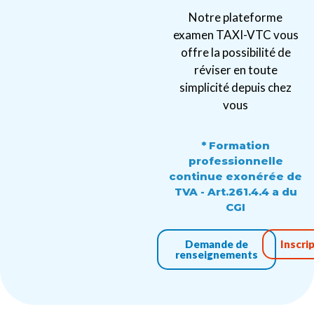
Notre plateforme
examen TAXI-VTC vous
offre la possibilité de
réviser en toute
simplicité depuis chez
vous
* Formation
professionnelle
continue exonérée de
TVA - Art.261.4.4 a du
CGI
Demande de
Inscri
renseignements