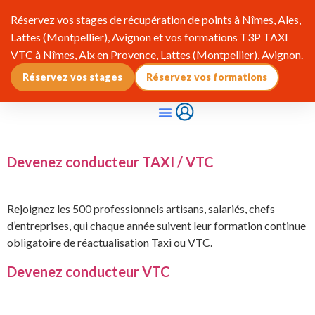
Réservez vos stages de récupération de points à Nîmes, Ales,
Lattes (Montpellier), Avignon et vos formations T3P TAXI
VTC à Nîmes, Aix en Provence, Lattes (Montpellier), Avignon.
Réservez vos stages
Réservez vos formations
Qui Sommes-Nous ?
Pourquoi Adhérer ?
Infos & Réglementation
Devenez conducteur TAXI / VTC
Rejoignez les 500 professionnels artisans, salariés, chefs
d’entreprises, qui chaque année suivent leur formation continue
obligatoire de réactualisation Taxi ou VTC.
Devenez conducteur VTC