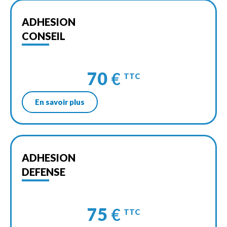
ADHESION
CONSEIL
70
€
TTC
En savoir plus
ADHESION
DEFENSE
75
€
TTC