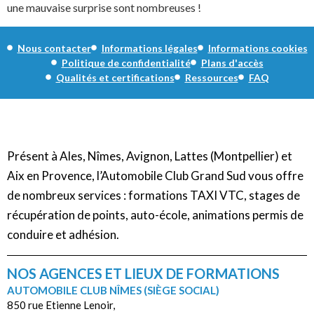
une mauvaise surprise sont nombreuses !
Nous contacter
Informations légales
Informations cookies
Politique de confidentialité
Plans d'accès
Qualités et certifications
Ressources
FAQ
Présent à Ales, Nîmes, Avignon, Lattes (Montpellier) et
Aix en Provence, l’Automobile Club Grand Sud vous offre
de nombreux services : formations TAXI VTC, stages de
récupération de points, auto-école, animations permis de
conduire et adhésion.
NOS AGENCES ET LIEUX DE FORMATIONS
AUTOMOBILE CLUB NÎMES (SIÈGE SOCIAL)
850 rue Etienne Lenoir,