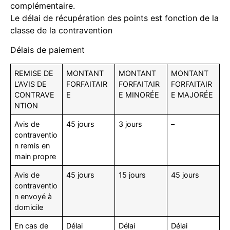
complémentaire.
Le délai de récupération des points est fonction de la
classe de la contravention
Délais de paiement
REMISE DE
MONTANT
MONTANT
MONTANT
L’AVIS DE
FORFAITAIR
FORFAITAIR
FORFAITAIR
CONTRAVE
E
E MINORÉE
E MAJORÉE
NTION
Avis de
45 jours
3 jours
–
contraventio
n remis en
main propre
Avis de
45 jours
15 jours
45 jours
contraventio
n envoyé à
domicile
En cas de
Délai
Délai
Délai