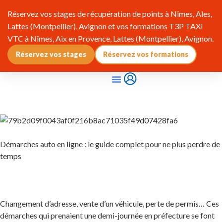
Réservez vos stages de récupération de points à Nîmes, Ales,
Lattes (Montpellier), Avignon et vos formations T3P TAXI
VTC à Nîmes, Aix en Provence, Lattes (Montpellier), Avignon.
Réservez vos stages
Réservez vos formations
Qui Sommes-Nous ?
Pourquoi Adhérer ?
Infos & Réglementation
Démarches auto en ligne : le guide complet pour ne plus perdre de
temps
Changement d’adresse, vente d’un véhicule, perte de permis… Ces
démarches qui prenaient une demi-journée en préfecture se font