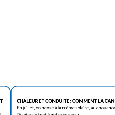
ET
CHALEUR ET CONDUITE : COMMENT LA CANI
En juillet, on pense à la crème solaire, aux boucho
s
l'habitacle font à notre cerveau