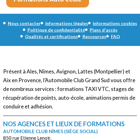
Nous contacter
Informations légales
Informations cookies
Politique de confidentialité
Plans d'accès
Qualités et certifications
Ressources
FAQ
Présent à Ales, Nîmes, Avignon, Lattes (Montpellier) et
Aix en Provence, l’Automobile Club Grand Sud vous offre
de nombreux services : formations TAXI VTC, stages de
récupération de points, auto-école, animations permis de
conduire et adhésion.
NOS AGENCES ET LIEUX DE FORMATIONS
AUTOMOBILE CLUB NÎMES (SIÈGE SOCIAL)
850 rue Etienne Lenoir,