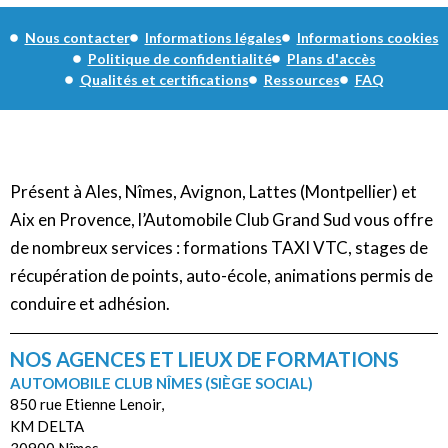
Nous contacter
Informations légales
Informations cookies
Politique de confidentialité
Plans d'accès
Qualités et certifications
Ressources
FAQ
Présent à Ales, Nîmes, Avignon, Lattes (Montpellier) et
Aix en Provence, l’Automobile Club Grand Sud vous offre
de nombreux services : formations TAXI VTC, stages de
récupération de points, auto-école, animations permis de
conduire et adhésion.
NOS AGENCES ET LIEUX DE FORMATIONS
AUTOMOBILE CLUB NÎMES (SIÈGE SOCIAL)
850 rue Etienne Lenoir,
KM DELTA