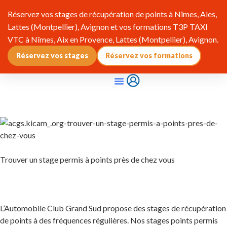
Réservez vos stages de récupération de points à Nîmes, Ales,
Lattes (Montpellier), Avignon et vos formations T3P TAXI
VTC à Nîmes, Aix en Provence, Lattes (Montpellier), Avignon.
Réservez vos stages
Réservez vos formations
Qui Sommes-Nous ?
Pourquoi Adhérer ?
Infos & Réglementation
Trouver un stage permis à points près de chez vous
L’Automobile Club Grand Sud propose des stages de récupération
de points à des fréquences régulières. Nos stages points permis