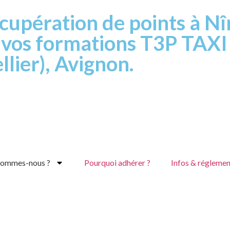
cupération de points à Nî
t vos formations T3P TAXI
lier), Avignon.
sommes-nous ?
Pourquoi adhérer ?
Infos & réglemen