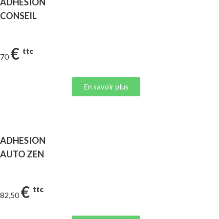
ADHESION
CONSEIL
€
ttc
70
En savoir plus
ADHESION
AUTO ZEN
€
ttc
82,50