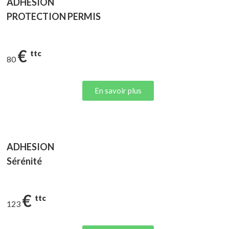
ADHESION
PROTECTION PERMIS
€
ttc
80
En savoir plus
ADHESION
Sérénité
€
ttc
123