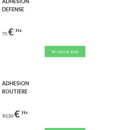
ADHESION
DEFENSE
€
ttc
75
En savoir plus
ADHESION
ROUTIERE
€
ttc
93,50