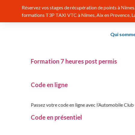
Réservez vos stages de récupération de points à Nîmes, 
formations T3P TAXI VTC à Nîmes, Aix en Provence, Lat
Qui somme
Formation 7 heures post permis
Code en ligne
Passez votre code en ligne avec l’Automobile Club
Code en présentiel